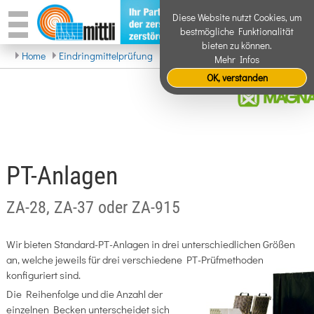
Diese Website nutzt Cookies, um
bestmögliche Funktionalität
bieten zu können.
Home
Eindringmittelprüfung
PT-Anlagen
Mehr Infos
OK, verstanden
PT-Anlagen
ZA-28, ZA-37 oder ZA-915
Wir bieten Standard-PT-Anlagen in drei unterschiedlichen Größen
an, welche jeweils für drei verschiedene PT-Prüfmethoden
konfiguriert sind.
Die Reihenfolge und die Anzahl der
einzelnen Becken unterscheidet sich