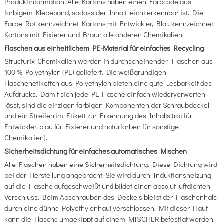
Produktinformation. Alle Kartons haben einen Farbcode aus
farbigem Klebeband, sodass der Inhalt leicht erkennbar ist. Die
Farbe Rot kennzeichnet Kartons mit Entwickler, Blau kennzeichnet
Kartons mit Fixierer und Braun alle anderen Chemikalien.
Flaschen aus einheitlichem PE-Material für einfaches Recycling
Structurix-Chemikalien werden in durchscheinenden Flaschen aus
100 % Polyethylen (PE) geliefert. Die weißgrundigen
Flaschenetiketten aus Polyethylen bieten eine gute Lesbarkeit des
Aufdrucks. Damit sich jede PE-Flasche einfach wiederverwerten
lässt, sind die einzigen farbigen Komponenten der Schraubdeckel
und ein Streifen im Etikett zur Erkennung des Inhalts (rot für
Entwickler, blau für Fixierer und naturfarben für sonstige
Chemikalien).
Sicherheitsdichtung für einfaches automatisches Mischen
Alle Flaschen haben eine Sicherheitsdichtung. Diese Dichtung wird
bei der Herstellung angebracht. Sie wird durch Induktionsheizung
auf die Flasche aufgeschweißt und bildet einen absolut luftdichten
Verschluss. Beim Abschrauben des Deckels bleibt der Flaschenhals
durch eine dünne Polyethylenhaut verschlossen. Mit dieser Haut
kann die Flasche umgekippt auf einem MISCHER befestigt werden.