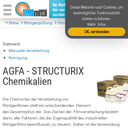
Diese Website nutzt Cookies, um
bestmögliche Funktionalität
bieten zu können.
Home
Röntgenprüfung
Filmsysteme
Chemie
Mehr Infos
OK, verstanden
Submenü
Manuelle Verarbeitung
Reinigung
AGFA - STRUCTURIX
Chemikalien
Die Chemie bei der Verarbeitung von
Röntgenfilmen stellt ein entscheidendes Element
des Gesamtzyklus dar. Das Ziel bei der Filmverarbeitung besteht
darin, alle Faktoren, die die Eigenqualität des industriellen
Röntgenfilms beeinflussen, zu steuern. Daher ist die Verwendung