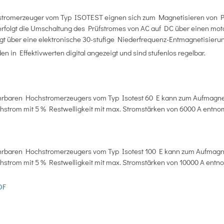
tromerzeuger vom Typ ISOTEST eignen sich zum Magnetisieren von Prü
erfolgt die Umschaltung des Prüfstromes von AC auf DC über einen mo
lgt über eine elektronische 30-stufige Niederfrequenz-Entmagnetisieru
n in Effektivwerten digital angezeigt und sind stufenlos regelbar.
hrbaren Hochstromerzeugers vom Typ Isotest 60 E kann zum Aufmagne
ichstrom mit 5 % Restwelligkeit mit max. Stromstärken von 6000 A ent
hrbaren Hochstromerzeugers vom Typ Isotest 100 E kann zum Aufmagn
ichstrom mit 5 % Restwelligkeit mit max. Stromstärken von 10000 A en
PDF