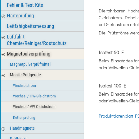
Fehler & Test Kits
Die fahrbaren Hochs
Härteprüfung
Gleichstrom. Dabei 
bei Gleichstrom erfo
Leitfähigkeitsmessung
Die Prüfströme werde
Luftfahrt
Chemie/Reiniger/Rostschutz
Isotest 60 E
Magnetpulverprüfung
Beim Einsatz des fa
Magnetpulverprüfmittel
oder Vollwellen-Gle
Mobile Prüfgeräte
Isotest 100 E
Wechselstrom
Beim Einsatz des fa
Wechsel / HW-Gleichstrom
oder Vollwellen-Gle
Wechsel / VW-Gleichstrom
Produktdatenblatt 
Kettenprüfung
Handmagnete
Prüfbänke