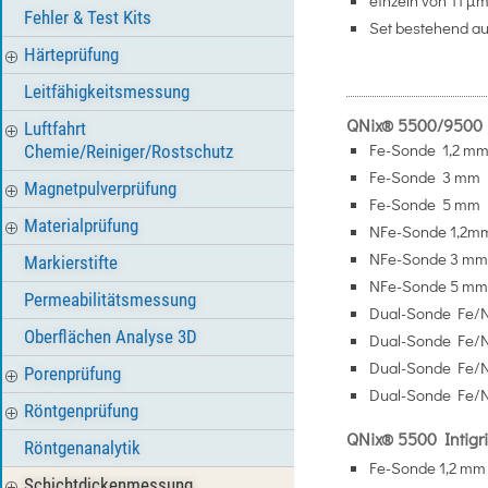
einzeln von 11 µ
Fehler & Test Kits
Set bestehend aus
Härteprüfung
Leitfähigkeitsmessung
QNix® 5500/9500
Luftfahrt
Fe-Sonde 1,2 m
Chemie/Reiniger/Rostschutz
Fe-Sonde 3 mm
Magnetpulverprüfung
Fe-Sonde 5 mm
Materialprüfung
NFe-Sonde 1,2
NFe-Sonde 3 m
Markierstifte
NFe-Sonde 5 m
Permeabilitätsmessung
Dual-Sonde Fe/N
Oberflächen Analyse 3D
Dual-Sonde Fe/
Dual-Sonde Fe/
Porenprüfung
Dual-Sonde Fe/
Röntgenprüfung
QNix® 5500 Intigr
Röntgenanalytik
Fe-Sonde 1,2 mm
Schichtdickenmessung