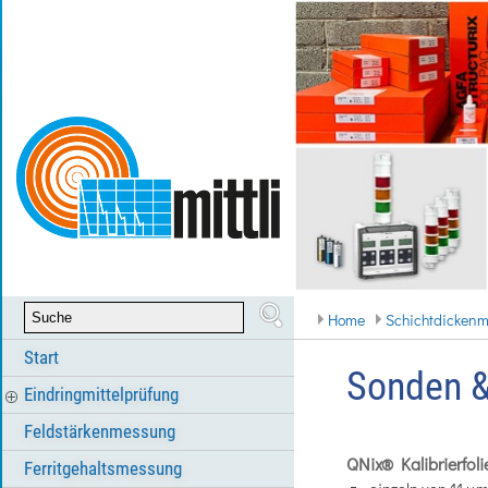
Home
Schichtdicken
Start
Sonden &
Eindringmittelprüfung
Feldstärkenmessung
QNix® Kalibrierfoli
Ferritgehaltsmessung