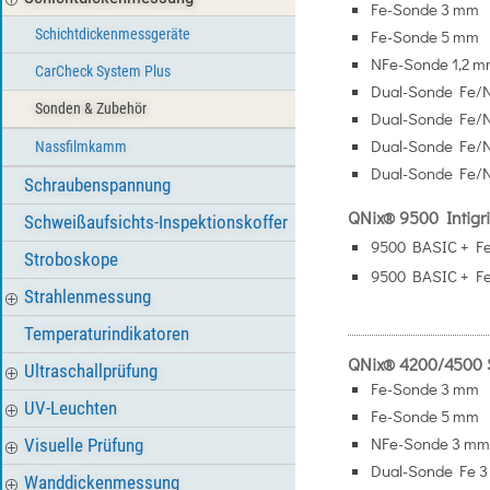
Fe-Sonde 3 mm
Schichtdickenmessgeräte
Fe-Sonde 5 mm
NFe-Sonde 1,2 
CarCheck System Plus
Dual-Sonde Fe/N
Sonden & Zubehör
Dual-Sonde Fe/
Dual-Sonde Fe/
Nassfilmkamm
Dual-Sonde Fe/
Schraubenspannung
QNix® 9500 Intigr
Schweißaufsichts-Inspektionskoffer
9500 BASIC + Fe
Stroboskope
9500 BASIC + F
Strahlenmessung
Temperaturindikatoren
QNix® 4200/4500
Ultraschallprüfung
Fe-Sonde 3 mm
UV-Leuchten
Fe-Sonde 5 mm
NFe-Sonde 3 m
Visuelle Prüfung
Dual-Sonde Fe 
Wanddickenmessung