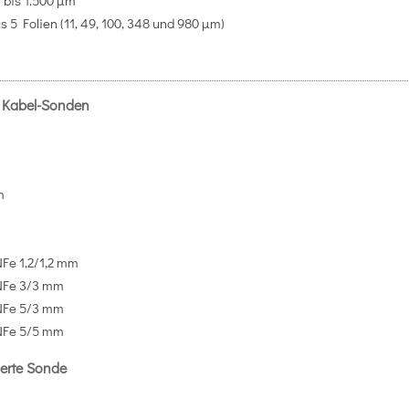
m bis 1.500 µm
 5 Folien (11, 49, 100, 348 und 980 µm)
 Kabel-Sonden
m
mm
m
m
Fe 1,2/1,2 mm
NFe 3/3 mm
NFe 5/3 mm
NFe 5/5 mm
ierte Sonde