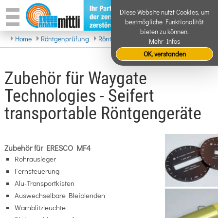
Diese Website nutzt Cookies, um
bestmögliche Funktionalität
bieten zu können.
Home
Röntgenprüfung
Röntgenanlagen
Transportabel
Zube
Mehr Infos
OK, verstanden
Zubehör für Waygate
Technologies - Seifert
transportable Röntgengeräte
Zubehör für ERESCO MF4
Rohrausleger
Fernsteuerung
Alu-Transportkisten
Auswechselbare Bleiblenden
Warnblitzleuchte