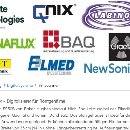
ng
Digitalsysteme
Filmscanner
- Digitalisierer für Röntgenfilme
rer FS50B von Baker Hughes sind auf High End-Leistung bei der Filmdig
egener Qualität und hohem Durchsatz. Das Stahlgehäuse ist ideal für die
nwendungen geeignet. Es können alle standardmäßigen Filmformate d
r Breite von 35 cm (14 in.), ohne Längenbegrenzung bei Auflösungen z