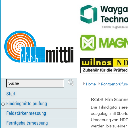
Home
Röntgenprüfu
Start
FS50B Film Scanner 
Eindringmittelprüfung
Die Filmdigitalisie
Feldstärkenmessung
ausgelegt, mit überl
Umgebung von NDT-A
Ferritgehaltsmessung
werden, bis zu eine