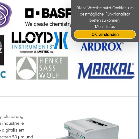
Diese Website nutzt Cookies, um
bestmögliche Funktionalität
bieten zu können.
Mehr Infos
OK, verstanden
italisierung
 industrielle
igitalisiert
wischen 50 µm und