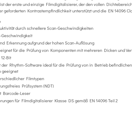
t der erste und einzige Filmdigitalisierer, der den vollen Dichtebereic
er geforderten Kontrastempfindlichkeit unterstützt und die EN 14096 Cla
e
uktivität durch schnellere Scan-Geschwindigkeiten
n-Geschwindigkeit
und Erkennung aufgrund der hohen Scan-Auflösung
eeignet für die Prüfung von Komponenten mit mehreren Dicken und V
 12-Bit
 der Rhythm-Software ideal für die Prüfung von in Betrieb befindlichen
n geeignet
rschiedlicher Filmtypen
örungsfreies Prüfsystem (NDT)
t Barcode-Leser
derungen für Filmdigitalisierer Klasse DS gemäß EN 14096 Teil 2