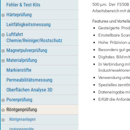
500 µm. Der FS50B is
Fehler & Test Kits
Arbeitsbereich mit d
Härteprüfung
Features und Vorteil
Leitfähigkeitsmessung
Gesteigerte Prod
Luftfahrt
Einstellbare Sca
Chemie/Reiniger/Rostschutz
Hohe Präzision 
Besonders gut g
Magnetpulverprüfung
Digitales Bild mit
Materialprüfung
In Verbindung mit
Markierstifte
Industriesektore
Verwendung unte
Permeabilitätsmessung
Spezielles zerst
Oberflächen Analyse 3D
Dateneingabe mi
Erfüllt die Anfor
Porenprüfung
Röntgenprüfung
Röntgenanlagen
Isotopengeräte