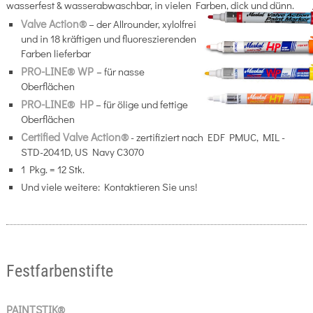
wasserfest & wasserabwaschbar, in vielen Farben, dick und dünn.
Valve Action®
– der Allrounder, xylolfrei
und in 18 kräftigen und fluoreszierenden
Farben lieferbar
PRO
-LINE® WP
– für nasse
Oberflächen
PRO-LINE® HP
– für ölige und fettige
Oberflächen
C
ertified Valve Action®
- zertifiziert nach EDF PMUC, MIL -
STD-2041D, US Navy C3070
1 Pkg. = 12 Stk.
Und viele weitere: Kontaktieren Sie uns!
Festfarbenstifte
PAINTSTIK®