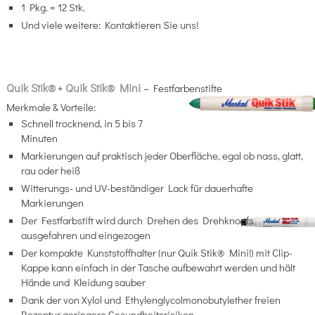
1 Pkg. = 12 Stk.
Und viele weitere: Kontaktieren Sie uns!
Quik Stik®
Quik Stik® Mini
+
– Festfarbenstifte
Merkmale & Vorteile:
Schnell trocknend, in 5 bis 7
Minuten
Markierungen auf praktisch jeder Oberfläche, egal ob nass, glatt,
rau oder heiß
Witterungs- und UV-beständiger Lack für dauerhafte
Markierungen
Der Festfarbstift wird durch Drehen des Drehknopfs
ausgefahren und eingezogen
Der kompakte Kunststoffhalter (nur Quik Stik® Mini!) mit Clip-
Kappe kann einfach in der Tasche aufbewahrt werden und hält
Hände und Kleidung sauber
Dank der von Xylol und Ethylenglycolmonobutylether freien
Rezeptur geringere Gesundheitsrisiken