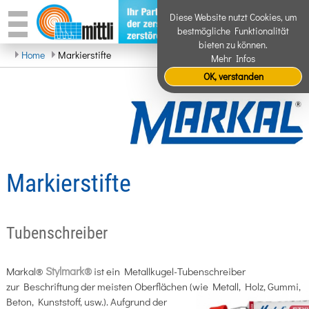
Diese Website nutzt Cookies, um
bestmögliche Funktionalität
bieten zu können.
Home
Markierstifte
Mehr Infos
OK, verstanden
Markierstifte
Tubenschreiber
Stylmark®
Markal®
ist ein Metallkugel-Tubenschreiber
zur Beschriftung der meisten Oberflächen (wie
Metall, Holz, Gummi,
Beton, Kunststoff, usw.). Aufgrund der