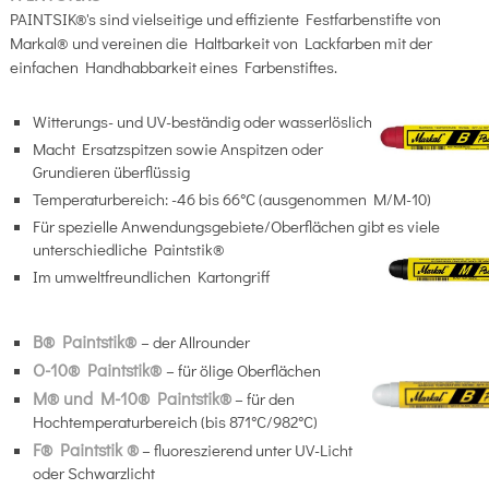
PAINTSIK®'s sind vielseitige und effiziente Festfarbenstifte von
Markal® und vereinen die Haltbarkeit von Lackfarben mit der
einfachen Handhabbarkeit eines Farbenstiftes.
Witterungs- und UV-beständig oder wasserlöslich
Macht Ersatzspitzen sowie Anspitzen oder
Grundieren überflüssig
Temperaturbereich: -46 bis 66°C (ausgenommen M/M-10)
Für spezielle Anwendungsgebiete/Oberflächen gibt es viele
unterschiedliche Paintstik®
Im umweltfreundlichen Kartongriff
B® Paintstik®
–
der Allrounder
O-10® Paintstik®
– für ölige Oberflächen
M® und M-10® Paintstik®
– für den
Hochtemperaturbereich (bis 871°C/982°C)
F® Paintstik ®
– fluoreszierend unter UV-Licht
oder Schwarzlicht