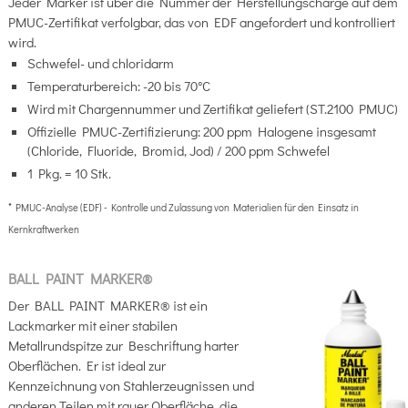
Jeder Marker ist über die Nummer der Herstellungscharge auf dem
PMUC-Zertifikat verfolgbar, das von EDF angefordert und kontrolliert
wird.
Schwefel- und chloridarm
Temperaturbereich: -20 bis 70°C
Wird mit Chargennummer und Zertifikat geliefert (ST.2100 PMUC)
Offizielle PMUC-Zertifizierung: 200 ppm Halogene insgesamt
(Chloride, Fluoride, Bromid, Jod) / 200 ppm Schwefel
1 Pkg. = 10 Stk.
* PMUC-Analyse (EDF) - Kontrolle und Zulassung von Materialien für den Einsatz in
Kernkraftwerken
BALL PAINT MARKER®
Der BALL PAINT MARKER® ist ein
Lackmarker mit einer stabilen
Metallrundspitze zur Beschriftung harter
Oberflächen. Er ist ideal zur
Kennzeichnung von Stahlerzeugnissen und
anderen Teilen mit rauer Oberfläche, die