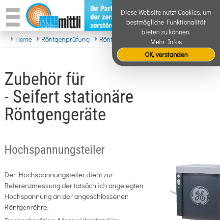
Diese Website nutzt Cookies, um
bestmögliche Funktionalität
bieten zu können.
Home
Röntgenprüfung
Röntgenanlagen
Stationär
Zubehör
Mehr Infos
OK, verstanden
Zubehör für
- Seifert stationäre
Röntgengeräte
Hochspannungsteiler
Der Hochspannungsteiler dient zur
Referenzmessung der tatsächlich angelegten
Hochspannung an der angeschlossenen
Röntgenröhre.