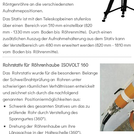
Röntgenröhre an die verschiedensten
Aufnahmepositionen.
Das Stativ ist mit den Teleskopbeinen stufenlos
über einen Bereich von 510 mm einstellbar (820
mm - 1330 mm vom Boden bis Röhrenmitte). Durch einen
zusätzlichen Auszug der Aufnahmehalterung aus dem Stativ kann
der Verstellbereich um 480 mm erweitert werden (820 mm - 1810 mm
vom Boden bis Röhrenmitte).
Rohrstativ für Röhrenhaube ISOVOLT 160
Das Rohrstativ wurde für die besonderen Belange
der Schweißnahtprüfung an Rohren unter
schwierigen räumlichen Verhältnissen entwickelt
und zeichnet sich durch die nachfolgend
genannten Positioniermöglichkeiten aus:
Schwenk des gesamten Statives um das zu
prüfende Rohr durch Verstellung des
Spanngurtes (360°).
Drehung der Röhrenhaube um ihre
Längsachse in der Halteschelle (360°).