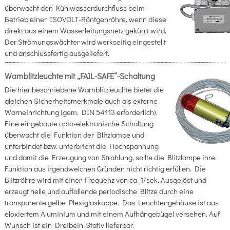
überwacht den Kühlwasserdurchfluss beim
Betrieb einer ISOVOLT-Röntgenröhre, wenn diese
direkt aus einem Wasserleitungsnetz gekühlt wird.
Der Strömungswächter wird werkseitig eingestellt
und anschlussfertig ausgeliefert.
Warnblitzleuchte mit „FAIL-SAFE“-Schaltung
Die hier beschriebene Warnblitzleuchte bietet die
gleichen Sicherheitsmerkmale auch als externe
Warneinrichtung (gem. DIN 54113 erforderlich).
Eine eingebaute opto-elektronische Schaltung
überwacht die Funktion der Blitzlampe und
unterbindet bzw. unterbricht die Hochspannung
und damit die Erzeugung von Strahlung, sollte die Blitzlampe ihre
Funktion aus irgendwelchen Gründen nicht richtig erfüllen. Die
Blitzröhre wird mit einer Frequenz von ca. 1/sek. Ausgelöst und
erzeugt helle und auffallende periodische Blitze durch eine
transparente gelbe Plexiglaskappe. Das Leuchtengehäuse ist aus
eloxiertem Aluminium und mit einem Aufhängebügel versehen. Auf
Wunsch ist ein Dreibein-Stativ lieferbar.