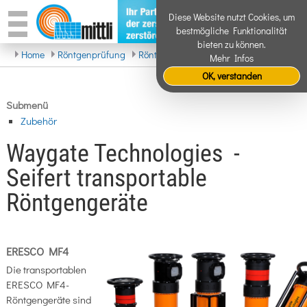
Diese Website nutzt Cookies, um
bestmögliche Funktionalität
bieten zu können.
Home
Röntgenprüfung
Röntgenanlagen
Transportabel
Mehr Infos
OK, verstanden
Submenü
Zubehör
Waygate Technologies -
Seifert transportable
Röntgengeräte
ERESCO MF4
Die transportablen
ERESCO MF4-
Röntgengeräte sind