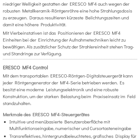
niedriger Welligkeit gestatten der ERESCO MF4 auch wegen der
robusten Metallkeramik-Röntgenröhre eine hohe Strahlungsdosis
zu erzeugen. Daraus resultieren kürzeste Belichtungszeiten und
damit eine höhere Produktivität.
Mit Vierbeinstativen ist das Positionieren der ERESCO MF4
Einheiten bei der Einrichtung der Aufnahmetechniken leicht zu
bewältigen. Als zusätzlicher Schutz der Strahlereinheit stehen Trag-
und Standringe zur Verfügung.
ERESCO MF4 Control
Mit dem transportablen ERESCO-Röntgen-Digitalsteuergerät kann
jeder Röntgengenerator der MF4-Serie betrieben werden. Es
besitzt eine moderne Leistungselektronik und eine robuste
Konstruktion, um der starken Belastung beim Praxiseinsatz im Feld
standzuhalten.
Merkmale des ERESCO MF4-Steuergerätes
Intuitive und menübasierte Benutzeroberfläche mit
Multifunktionseingabe, numerischer und Cursortasteneingabe
Transreflektives, hintergrundbeleuchtetes, grafisches Display für