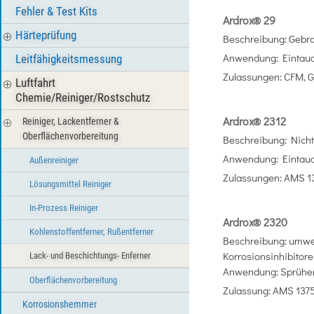
Fehler & Test Kits
Ardrox® 29
Härteprüfung
Beschreibung: Gebrau
Anwendung: Eintau
Leitfähigkeitsmessung
Zulassungen: CFM, G
Luftfahrt
Chemie/Reiniger/Rostschutz
Ardrox® 2312
Reiniger, Lackentferner &
Oberflächenvorbereitung
Beschreibung: Nicht 
Anwendung: Eintau
Außenreiniger
Zulassungen: AMS 13
Lösungsmittel Reiniger
In-Prozess Reiniger
Ardrox® 2320
Kohlenstoffentferner, Rußentferner
Beschreibung: umwel
Korrosionsinhibitor
Lack- und Beschichtungs- Enferner
Anwendung: Sprühe
Oberflächenvorbereitung
Zulassung: AMS 1375
Korrosionshemmer