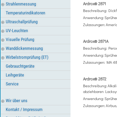
Ardrox® 2871
Strahlenmessung
Beschreibung: Dickfl
Temperaturindikatoren
Anwendung: Sprühen
Ultraschallprüfung
Zulassungen: Ameri
UV-Leuchten
Visuelle Prüfung
Ardrox® 2871A
Beschreibung: Perox
Wanddickenmessung
Anwendung: Sprühen
Wirbelstromprüfung (ET)
Zulassungen: MA 48
Gebrauchtgeräte
Leihgeräte
Ardrox® 2872
Service
Beschreibung: Alkali
abziehbaren Lacksy
Anwendung: Sprühe
Wir über uns
Zulassungen: Airbus
Kontakt / Impressum