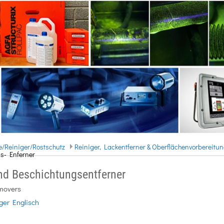
ie/Reiniger/Rostschutz
Reiniger, Lackentferner & Oberflächenvorbereitu
s- Enferner
und Beschichtungsentferner
emovers
iger Englisch