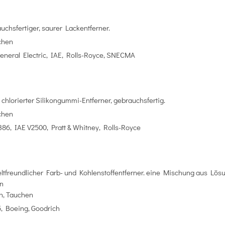
chsfertiger, saurer Lackentferner.
chen
eneral Electric, IAE, Rolls-Royce, SNECMA
chlorierter Silikongummi-Entferner, gebrauchsfertig.
chen
86, IAE V2500, Pratt & Whitney, Rolls-Royce
tfreundlicher Farb- und Kohlenstoffentferner. eine Mischung aus Lösu
en
n, Tauchen
, Boeing, Goodrich