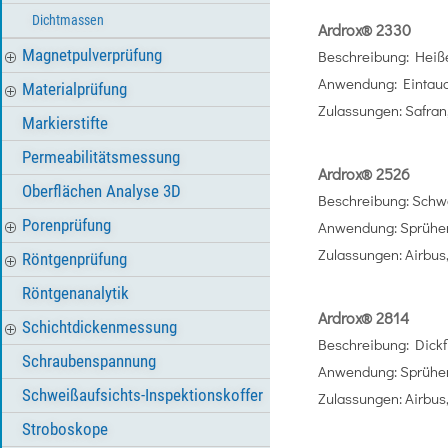
Dichtmassen
Ardrox® 2330
Magnetpulverprüfung
Beschreibung: Heiße
Anwendung: Eintau
Materialprüfung
Zulassungen: Safra
Markierstifte
Permeabilitätsmessung
Ardrox® 2526
Oberflächen Analyse 3D
Beschreibung: Schwe
Porenprüfung
Anwendung: Sprühen
Zulassungen: Airbus
Röntgenprüfung
Röntgenanalytik
Ardrox® 2814
Schichtdickenmessung
Beschreibung: Dickfl
Schraubenspannung
Anwendung: Sprühe
Schweißaufsichts-Inspektionskoffer
Zulassungen: Airbu
Stroboskope