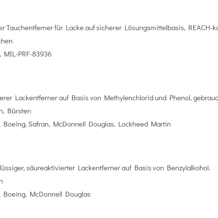
r Tauchentferner für Lacke auf sicherer Lösungsmittelbasis, REACH-k
chen
n, MIL-PRF-83936
rer Lackentferner auf Basis von Methylenchlorid und Phenol, gebrauch
, Bürsten
, Boeing, Safran, McDonnell Douglas, Lockheed Martin
üssiger, säureaktivierter Lackentferner auf Basis von Benzylalkohol.
n
s, Boeing, McDonnell Douglas