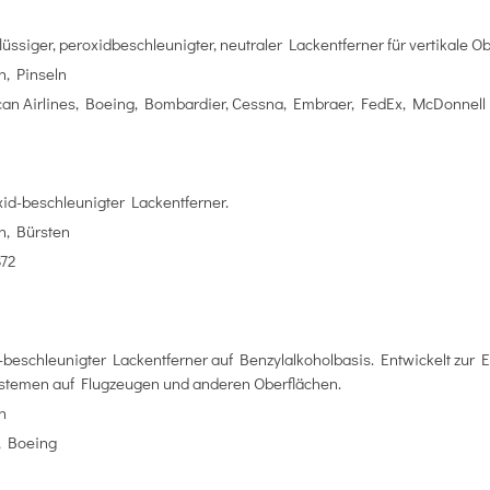
üssiger, peroxidbeschleunigter, neutraler Lackentferner für vertikale Ob
, Pinseln
can Airlines, Boeing, Bombardier, Cessna, Embraer, FedEx, McDonnel
id-beschleunigter Lackentferner.
, Bürsten
72
-beschleunigter Lackentferner auf Benzylalkoholbasis. Entwickelt zur 
stemen auf Flugzeugen und anderen Oberflächen.
n
, Boeing